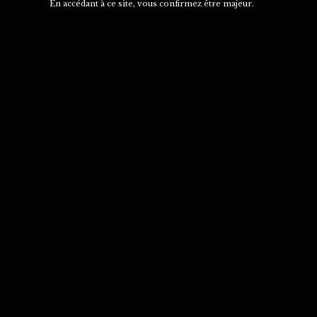
En accédant à ce site, vous confirmez être majeur.
Batterie 510 – Cookies
25,00
€